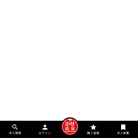
search
person
star
bookmark
求人検索
ログイン
職人登録
求人掲載