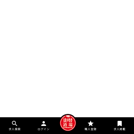
search
person
star
bookmark
求人検索
ログイン
職人登録
求人掲載