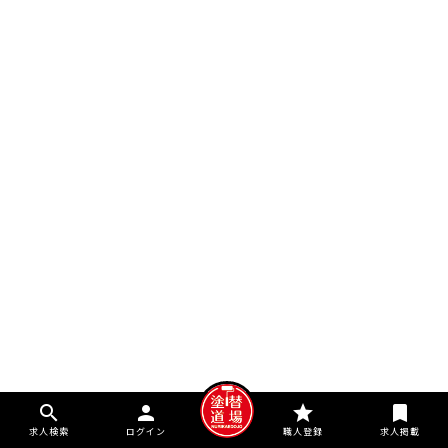
search
person
star
bookmark
求人検索
ログイン
職人登録
求人掲載