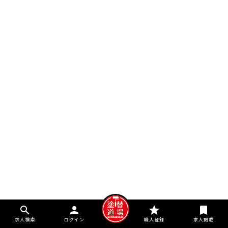
search
person
star
bookmark
求人検索
ログイン
職人登録
求人掲載