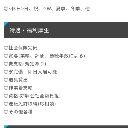
◎<休日>日、祝、GW、夏季、冬季、他
待遇・福利厚生
◎社会保険完備
◎賞与(業績、評価、勤続年数による)
◎費支給(規定あり)
◎寮完備 即日入居可能
◎道具貸出
◎作業着支給
◎資格取得(会社全額負担)
◎運転免許取得(応相談)
◎その他各種