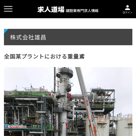
person
ログイン
株式会社雄昌
全国某プラントにおける重量鳶